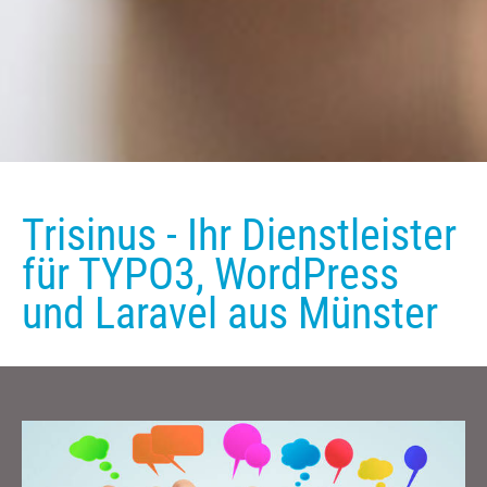
Trisinus - Ihr Dienstleister
für TYPO3, WordPress
und Laravel aus Münster